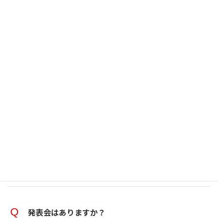
体験レッスンはどんなことをするの？
お子さんが新しい場所に慣れること、講師がお子さんの様
子を知ることを目的としています。
お子さんの様子や状態を見ながら、楽器遊びや音楽遊び、
指先を使う遊びなどを中心に行うことが多いです。
活動のあと、親御様に向けて教室の説明の時間を設けさせ
ていただいています。
お互い安心して体験レッスンを迎えられるよう、事前に保
護者の方とお電話でお話をさせていただいております。
発表会はありますか？